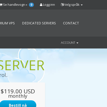
Se handlevogn »
Logg inn
Velg språk
0
MIUM VPS
DEDICATED SERVERS
CONTACT
ACCOUNT
SERVER
ol.
$119.00 USD
monthly
Bestill nå