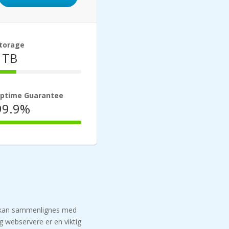
torage
1TB
25%
Complete
ptime Guarantee
99.9%
100%
Complete
en kan sammenlignes med
g webservere er en viktig