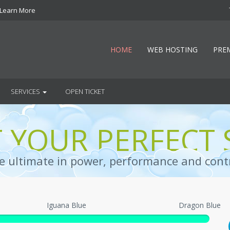
Learn More
HOME
WEB HOSTING
PRE
SERVICES
OPEN TICKET
T YOUR PERFECT 
e ultimate in power, performance and contr
Iguana Blue
Dragon Blue