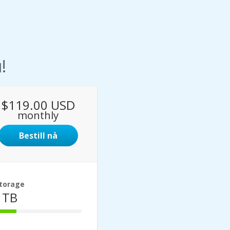
!
$119.00 USD
monthly
Bestill nå
torage
1TB
25%
Complete