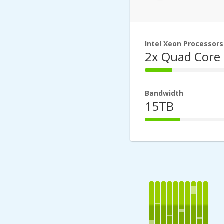
Intel Xeon Processors
2x Quad Core
33%
Complete
Bandwidth
15TB
42%
Complete