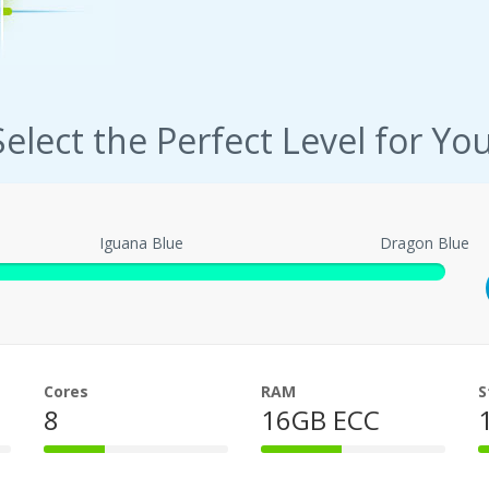
Select the Perfect Level for You
Iguana Blue
Dragon Blue
Cores
RAM
S
8
16GB ECC
33%
44%
Complete
Complete