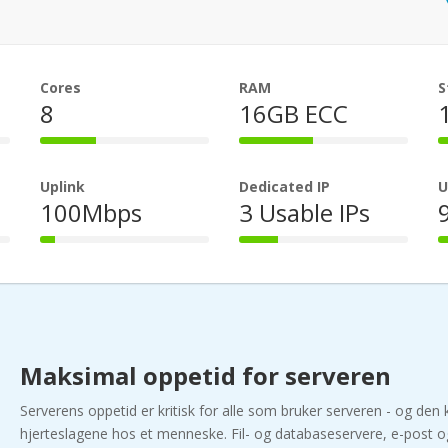
Cores
RAM
S
8
16GB ECC
33%
44%
Complete
Complete
Uplink
Dedicated IP
U
100Mbps
3 Usable IPs
9%
23%
Complete
Complete
Maksimal oppetid for serveren
Serverens oppetid er kritisk for alle som bruker serveren - og d
hjerteslagene hos et menneske. Fil- og databaseservere, e-post o