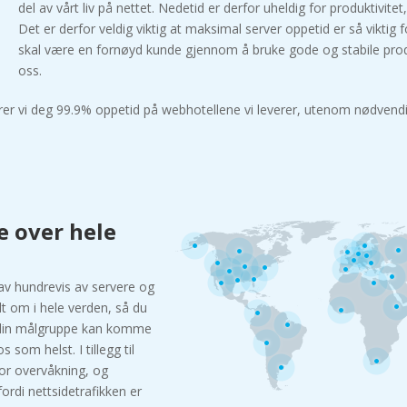
del av vårt liv på nettet. Nedetid er derfor uheldig for produktivitet
Det er derfor veldig viktig at maksimal server oppetid er så viktig f
skal være en fornøyd kunde gjennom å bruke gode og stabile prod
oss.
rer vi deg 99.9% oppetid på webhotellene vi leverer, utenom nødvendig
e over hele
 av hundrevis av servere og
dt om i hele verden, så du
t din målgruppe kan komme
s som helst. I tillegg til
for overvåkning, og
fordi nettsidetrafikken er